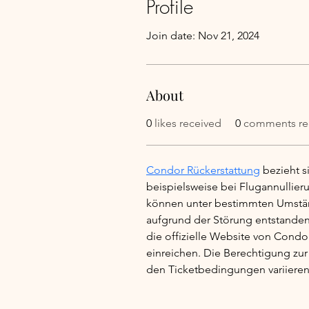
Profile
Join date: Nov 21, 2024
About
0
likes received
0
comments re
Condor Rückerstattung
 bezieht 
beispielsweise bei Flugannullie
können unter bestimmten Umständ
aufgrund der Störung entstanden
die offizielle Website von Cond
einreichen. Die Berechtigung zu
den Ticketbedingungen variieren